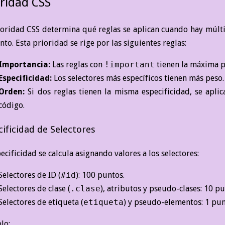
oridad CSS
ioridad CSS determina qué reglas se aplican cuando hay múlti
to. Esta prioridad se rige por las siguientes reglas:
Importancia:
Las reglas con
!important
tienen la máxima p
Especificidad:
Los selectores más específicos tienen más peso.
Orden:
Si dos reglas tienen la misma especificidad, se apli
código.
cificidad de Selectores
ecificidad se calcula asignando valores a los selectores:
Selectores de ID (
#id
): 100 puntos.
Selectores de clase (
.clase
), atributos y pseudo-clases: 10 pu
Selectores de etiqueta (
etiqueta
) y pseudo-elementos: 1 pun
lo: