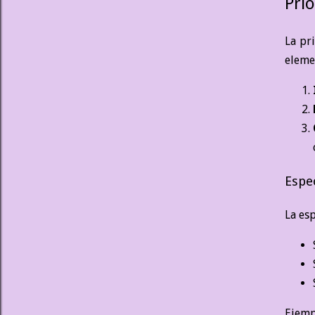
Pri
La pr
elemen
Espe
La esp
Ejemp