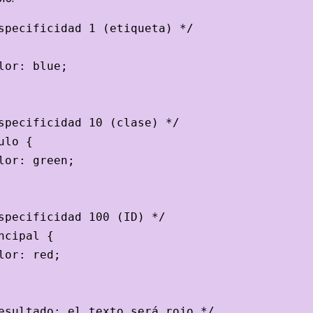
specificidad 1 (etiqueta) */

lor: blue;

specificidad 10 (clase) */

ulo {

lor: green;

specificidad 100 (ID) */

ncipal {

lor: red;

esultado: el texto será rojo */
