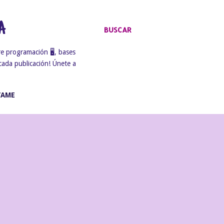
A
BUSCAR
e programación 🖥️, bases
cada publicación! Únete a
TAME