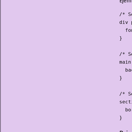
Ejem
/* S
div 
  fo
}

/* S
main
  ba
}

/* S
sect
  bo