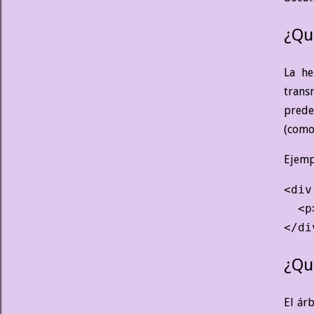
¿Qu
La he
trans
prede
(com
Ejemp
<div
  <p
¿Qu
El ár