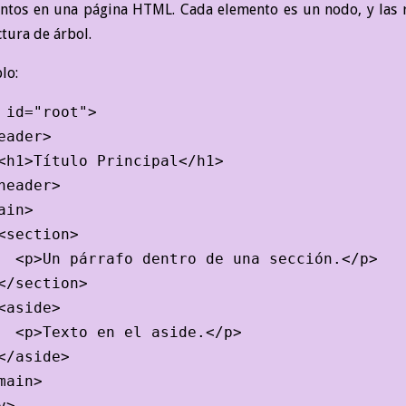
ntos en una página HTML. Cada elemento es un nodo, y las r
ctura de árbol.
lo:
 id="root">

eader>

<h1>Título Principal</h1>

header>

ain>

<section>

  <p>Un párrafo dentro de una sección.</p>

</section>

<aside>

  <p>Texto en el aside.</p>

</aside>

main>
