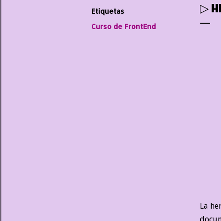
▷ H
Etiquetas
Curso de FrontEnd
La he
docum