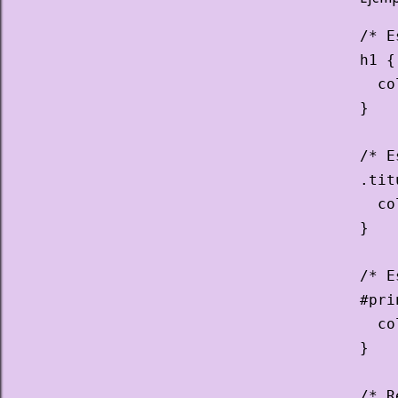
/* E
h1 {

  co
}

/* E
.tit
  co
}

/* E
#pri
  co
}

/* R