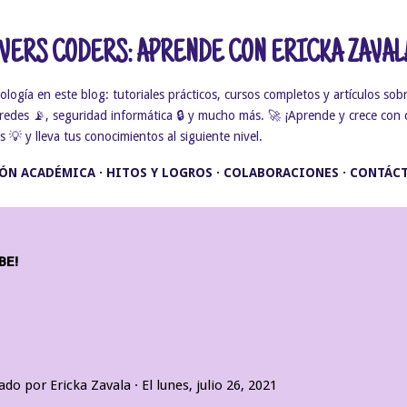
Ir al contenido principal
ERS CODERS: APRENDE CON ERICKA ZAVAL
gía en este blog: tutoriales prácticos, cursos completos y artículos sobr
, redes 📡, seguridad informática 🔒 y mucho más. 🚀 ¡Aprende y crece con 
💡 y lleva tus conocimientos al siguiente nivel.
ÓN ACADÉMICA
HITOS Y LOGROS
COLABORACIONES
CONTÁC
BE!
cado por
Ericka Zavala
El
lunes, julio 26, 2021