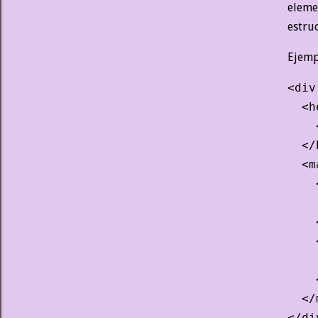
eleme
estru
Ejemp
<div
  <h
    
  </
  <m
    
    
    
    
    
    
  </