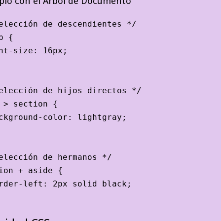
plo con el Árbol de Documento
elección de descendientes */

p {

nt-size: 16px;

elección de hijos directos */

 > section {

ckground-color: lightgray;

elección de hermanos */

ion + aside {

rder-left: 2px solid black;
