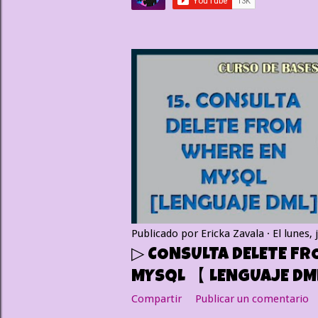
a
d
a
s
Publicado por
Ericka Zavala
El
lunes, 
▷ CONSULTA DELETE FR
MYSQL 【 LENGUAJE DM
Compartir
Publicar un comentario