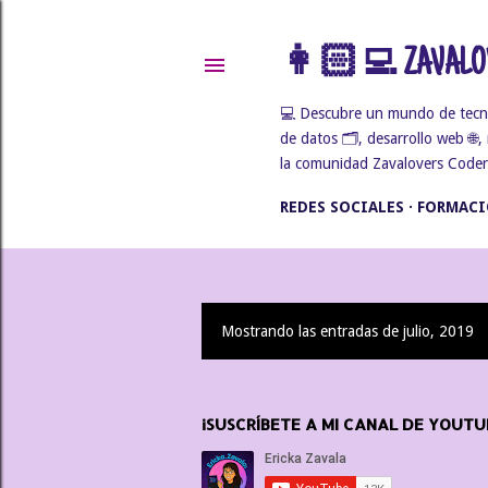
👩🏻‍💻 ZAVALOV
💻 Descubre un mundo de tecnolo
de datos 🗂️, desarrollo web 🌐
la comunidad Zavalovers Coders 
REDES SOCIALES
FORMACI
Mostrando las entradas de julio, 2019
E
n
¡SUSCRÍBETE A MI CANAL DE YOUTU
t
r