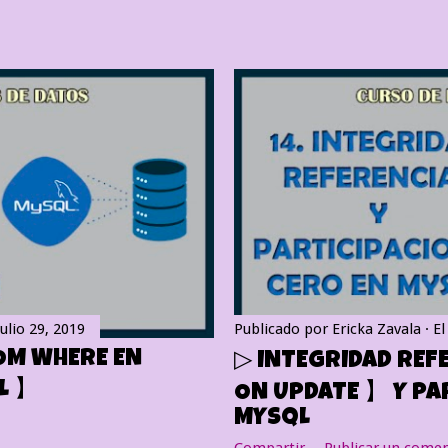
julio 29, 2019
Publicado por
Ericka Zavala
E
OM WHERE EN
▷ INTEGRIDAD REFE
L 】
ON UPDATE 】 Y PA
MYSQL
Compartir
Publicar un comen