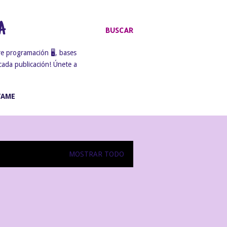
A
BUSCAR
e programación 🖥️, bases
cada publicación! Únete a
TAME
MOSTRAR TODO