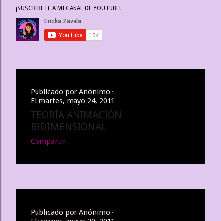
¡SUSCRÍBETE A MI CANAL DE YOUTUBE!
t
r
a
d
a
Publicado por
Anónimo
El
martes, mayo 24, 2011
s
TEORÍA ANIMACIÓN
BIDIMENSIONAL
Compartir
Publicado por
Anónimo