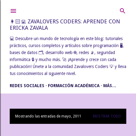
Ir al contenido principal
👩🏻‍💻 ZAVALOVERS CODERS: APRENDE CON
ERICKA ZAVALA
💻 Descubre un mundo de tecnología en este blog: tutoriales
prácticos, cursos completos y artículos sobre programación 🖥️,
bases de datos 🗂️, desarrollo web 🌐, redes 📡, seguridad
informática 🔒 y mucho más. 🚀 ¡Aprende y crece con cada
publicación! Únete a la comunidad Zavalovers Coders 💡 y lleva
tus conocimientos al siguiente nivel.
REDES SOCIALES
FORMACIÓN ACADÉMICA
MÁS…
Mostrando las entradas de mayo, 2011
MOSTRAR TODO
E
n