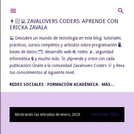
Ir al contenido principal
👩🏻‍💻 ZAVALOVERS CODERS: APRENDE CON
ERICKA ZAVALA
💻 Descubre un mundo de tecnología en este blog: tutoriales
prácticos, cursos completos y artículos sobre programación 🖥️,
bases de datos 🗂️, desarrollo web 🌐, redes 📡, seguridad
informática 🔒 y mucho más. 🚀 ¡Aprende y crece con cada
publicación! Únete a la comunidad Zavalovers Coders 💡 y lleva
tus conocimientos al siguiente nivel.
REDES SOCIALES
FORMACIÓN ACADÉMICA
MÁS…
Mostrando las entradas de enero, 2020
MOSTRAR TODO
E
n