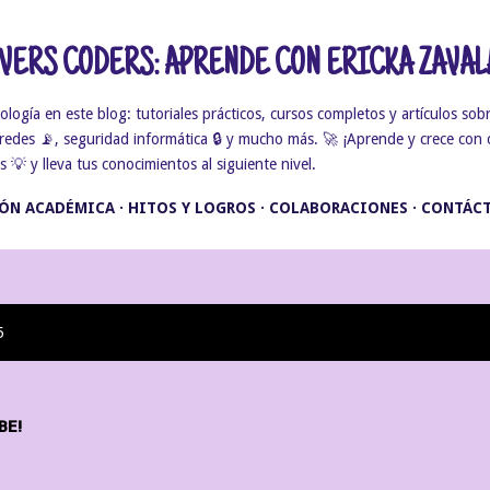
Ir al contenido principal
ERS CODERS: APRENDE CON ERICKA ZAVAL
gía en este blog: tutoriales prácticos, cursos completos y artículos sobr
, redes 📡, seguridad informática 🔒 y mucho más. 🚀 ¡Aprende y crece con 
💡 y lleva tus conocimientos al siguiente nivel.
ÓN ACADÉMICA
HITOS Y LOGROS
COLABORACIONES
CONTÁC
5
BE!