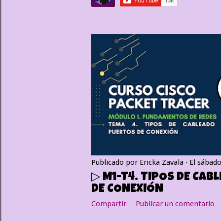
a
d
a
s
Publicado por
Ericka Zavala
El
sábado
▷ M1-T4. TIPOS DE CAB
DE CONEXIÓN
Compartir
Publicar un comentario