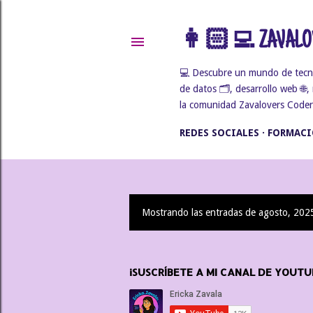
👩🏻‍💻 ZAVALOV
💻 Descubre un mundo de tecnolo
de datos 🗂️, desarrollo web 🌐
la comunidad Zavalovers Coders 
REDES SOCIALES
FORMACI
Mostrando las entradas de agosto, 202
E
n
¡SUSCRÍBETE A MI CANAL DE YOUTU
t
r