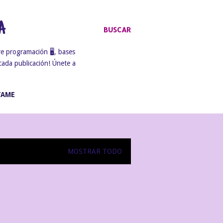
A
BUSCAR
e programación 🖥️, bases
cada publicación! Únete a
TAME
MOSTRAR TODO