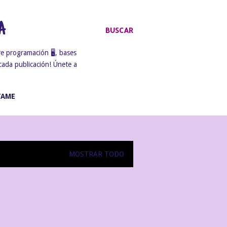
A
BUSCAR
e programación 🖥️, bases
cada publicación! Únete a
TAME
MOSTRAR TODO