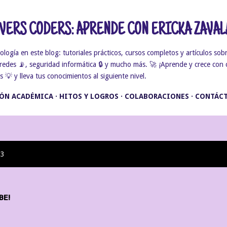
Ir al contenido principal
ERS CODERS: APRENDE CON ERICKA ZAVAL
gía en este blog: tutoriales prácticos, cursos completos y artículos sobr
, redes 📡, seguridad informática 🔒 y mucho más. 🚀 ¡Aprende y crece con 
💡 y lleva tus conocimientos al siguiente nivel.
ÓN ACADÉMICA
HITOS Y LOGROS
COLABORACIONES
CONTÁC
13
BE!