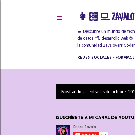
👩🏻‍💻 ZAVALOV
💻 Descubre un mundo de tecnolo
de datos 🗂️, desarrollo web 🌐
la comunidad Zavalovers Coders 
REDES SOCIALES
FORMACI
Mostrando las entradas de octubre, 20
E
n
¡SUSCRÍBETE A MI CANAL DE YOUTU
t
r