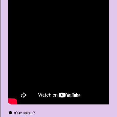
🗨️ ¿Qué opinas?